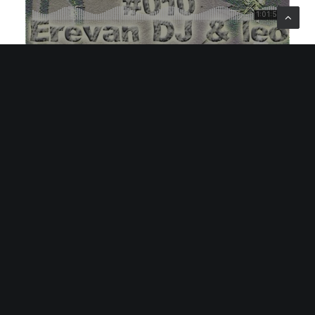
INFOS
Samedi 9 février
23H-05H30
Début des sets 01H30
Zic Zinc
12 place d’Aine
78000 Limoges
Event Facebook