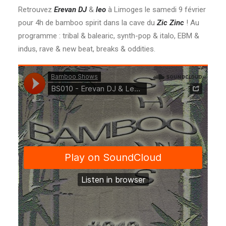
Retrouvez
Erevan DJ
&
leo
à Limoges le samedi 9 février
pour 4h de bamboo spirit dans la cave du
Zic Zinc
! Au
programme : tribal & balearic, synth-pop & italo, EBM &
indus, rave & new beat, breaks & oddities.