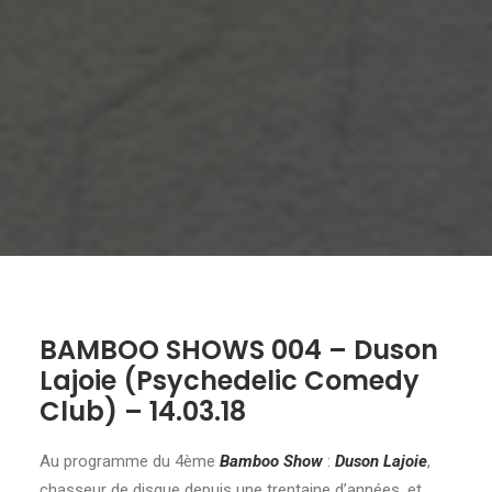
BAMBOO SHOWS 004 – Duson
Lajoie (Psychedelic Comedy
Club) – 14.03.18
Au programme du 4ème
Bamboo Show
:
Duson Lajoie
,
chasseur de disque depuis une trentaine d’années, et